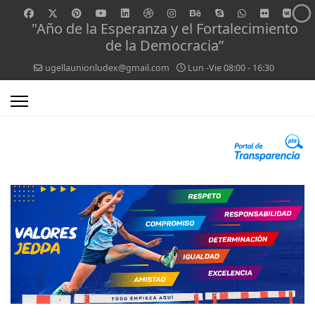
"Año de la Esperanza y el Fortalecimiento
de la Democracia”
ugellaunionludex@gmail.com
Lun -Vie 08:00 - 16:30
0