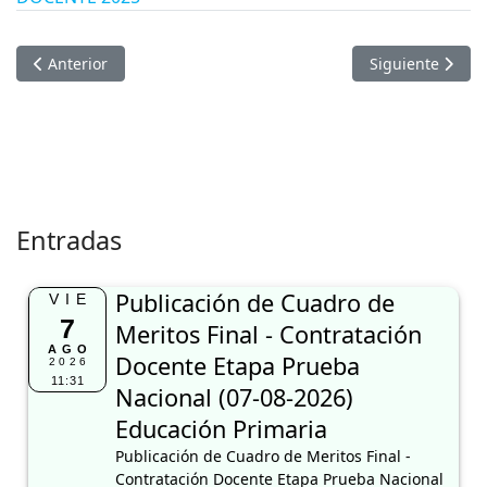
Artículo anterior: Publicación de Cuadro de Meritos Final - C
Artículo siguie
Anterior
Siguiente
Entradas
Publicación de Cuadro de
VIE
7
Meritos Final - Contratación
AGO
Docente Etapa Prueba
2026
11:31
Nacional (07-08-2026)
Educación Primaria
Publicación de Cuadro de Meritos Final -
Contratación Docente Etapa Prueba Nacional