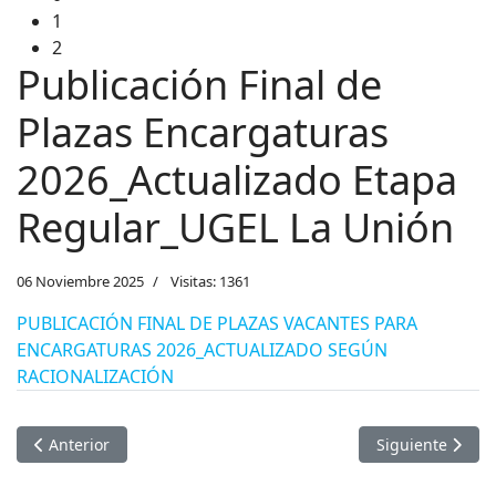
1
2
Publicación Final de
Plazas Encargaturas
2026_Actualizado Etapa
Regular_UGEL La Unión
06 Noviembre 2025
Visitas: 1361
PUBLICACIÓN FINAL DE PLAZAS VACANTES PARA
ENCARGATURAS 2026_ACTUALIZADO SEGÚN
RACIONALIZACIÓN
Artículo anterior: CONVOCATORIA A ADJUDICACIÓN A DOCENTES
Artículo sigu
Anterior
Siguiente