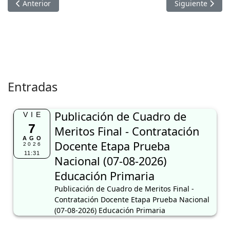
Artículo anterior: PUBLICACIÓN FINAL DE CUADRO DE MER
Artículo sigui
Anterior
Siguiente
Entradas
Publicación de Cuadro de
VIE
7
Meritos Final - Contratación
AGO
Docente Etapa Prueba
2026
11:31
Nacional (07-08-2026)
Educación Primaria
Publicación de Cuadro de Meritos Final -
Contratación Docente Etapa Prueba Nacional
(07-08-2026) Educación Primaria