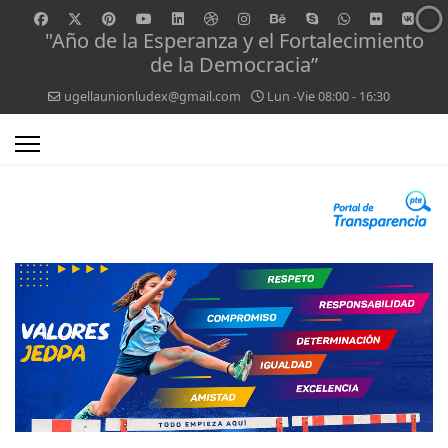
"Año de la Esperanza y el Fortalecimiento
de la Democracia”
ugellaunionludex@gmail.com
Lun -Vie 08:00 - 16:30
0