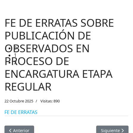
1
2
FE DE ERRATAS SOBRE
PUBLICACIÓN DE
OBSERVADOS EN
PROCESO DE
ENCARGATURA ETAPA
REGULAR
22 Octubre 2025
Visitas: 890
FE DE ERRATAS
Artículo anterior: PUBLICACION DE APTOS Y NO APTOS DEL 
Artículo siguie
Anterior
Siguiente