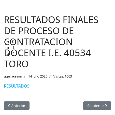
1
2
RESULTADOS FINALES
DE PROCESO DE
CONTRATACION
DOCENTE I.E. 40534
TORO
ugellaunion
14 Julio 2025
Visitas: 1063
RESULTADOS
Artículo anterior: Campaña comunicacional en Gestión de Rie
Artículo sigu
Anterior
Siguiente