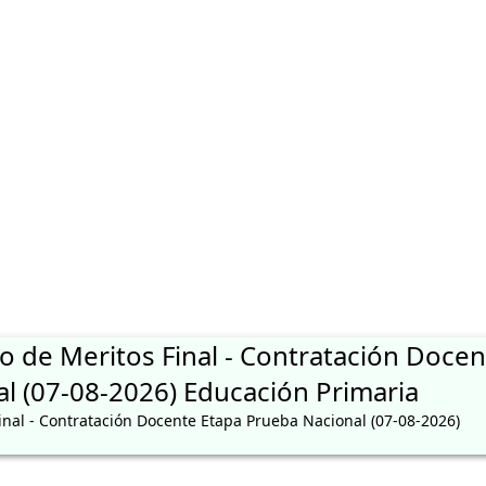
S QUE FALTAN REGISTRASE EN PERUEDUCA PARA LA EVALUACION DE
o de Meritos Final - Contratación Docen
l (07-08-2026) Educación Primaria
inal - Contratación Docente Etapa Prueba Nacional (07-08-2026)