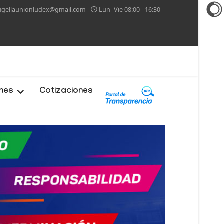
ugellaunionludex@gmail.com
Lun -Vie 08:00 - 16:30
ones
Cotizaciones