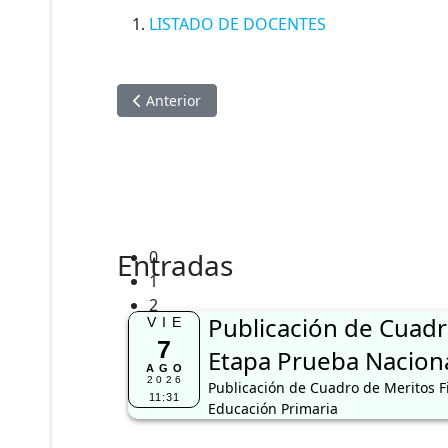
LISTADO DE DOCENTES
Artículo anterior: RELACION DE APTOS Y LO
Anterior
Entradas
0
1
2
Publicación de Cuadr
VIE
7
Etapa Prueba Naciona
AGO
2026
Publicación de Cuadro de Meritos F
11:31
Educación Primaria