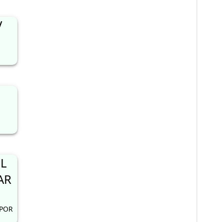
V
L
AR
 POR