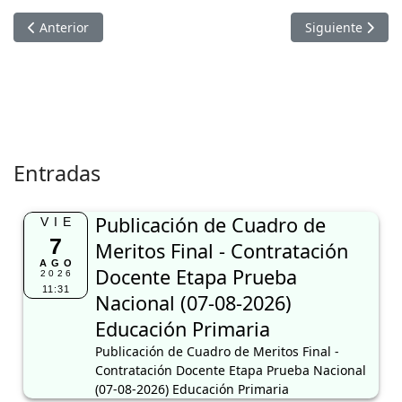
Artículo anterior: PULICACIÓN DE RESULTADOS PRELIMINA
Artículo sigui
Anterior
Siguiente
Entradas
Publicación de Cuadro de
VIE
7
Meritos Final - Contratación
AGO
Docente Etapa Prueba
2026
11:31
Nacional (07-08-2026)
Educación Primaria
Publicación de Cuadro de Meritos Final -
Contratación Docente Etapa Prueba Nacional
(07-08-2026) Educación Primaria