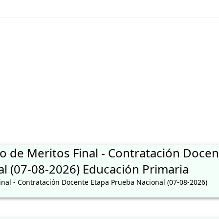
ÓN DE PLAZAS a los docentes que se encuentran en el Cuadro de 
o de Meritos Final - Contratación Docen
l (07-08-2026) Educación Primaria
inal - Contratación Docente Etapa Prueba Nacional (07-08-2026)