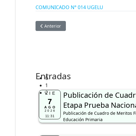
COMUNICADO N° 014 UGELU
Artículo anterior: CONVOCATORIA A ADJUDICACI
Anterior
Entradas
0
1
2
Publicación de Cuadr
VIE
7
Etapa Prueba Naciona
AGO
2026
Publicación de Cuadro de Meritos F
11:31
Educación Primaria