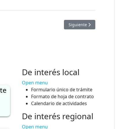
Méritos de la PN y de Evaluación Expedientes
Artículo siguiente: PUBLIC
Siguiente
De interés local
Open menu
te
Formulario único de trámite
Formato de hoja de contrato
Calendario de actividades
De interés regional
Open menu