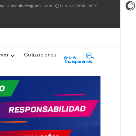
ugellaunionludex@gmail.com
Lun -Vie 08:00 - 16:30
ones
Cotizaciones