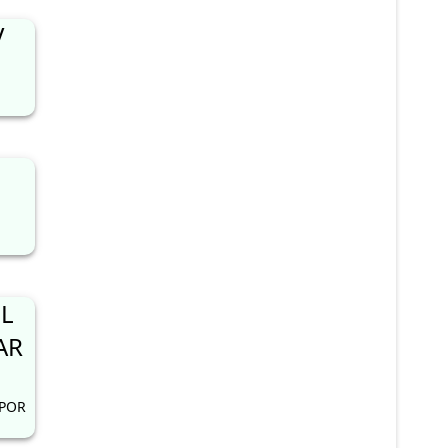
V
L
AR
 POR