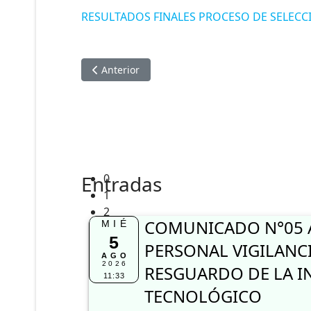
RESULTADOS FINALES PROCESO DE SELECCI
Artículo anterior: CONVOCATORIA ADICIONAL
Anterior
Entradas
0
1
2
COMUNICADO N°05 
MIÉ
5
PERSONAL VIGILANC
AGO
2026
RESGUARDO DE LA I
11:33
TECNOLÓGICO