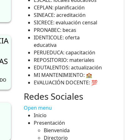
ESCALE: locales educativos
CEPLAN: planificación
SINEACE: acreditación
SICRECE: evaluación censal
PRONABEC: becas
IDENTICOLE: oferta
IA
educativa
PERUEDUCA: capacitación
AS
REPOSITORIO: materiales
EDUTALENTOS: actualización
MI MANTENIMIENTO: 🏫
RDO
EVALUACIÓN DOCENTE: 💯
Redes Sociales
Open menu
Inicio
Presentación
Bienvenida
Directorio