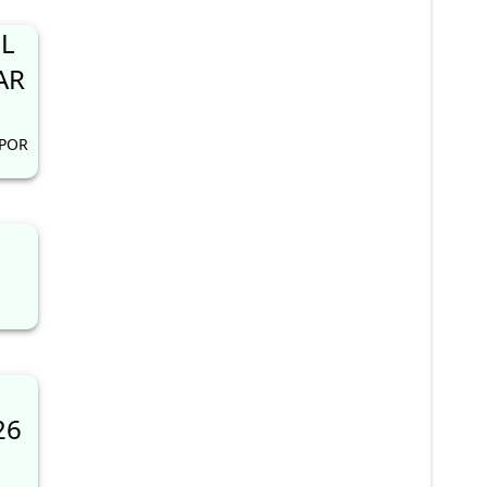
L
AR
 POR
26