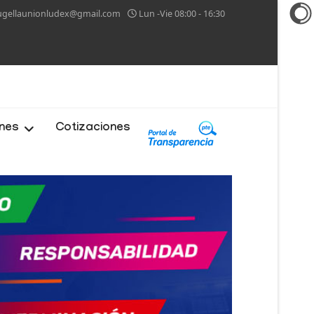
ugellaunionludex@gmail.com
Lun -Vie 08:00 - 16:30
ones
Cotizaciones