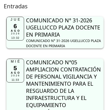
DOCENTE EN PRIMARIA
COMUNICADO N°05
MIÉ
5
AMPLIACION CONTRATACIÓN
AGO
DE PERSONAL VIGILANCIA Y
2026
11:33
MANTENIMIENTO PARA EL
RESGUARDO DE LA
INFRAESTRUCTURA Y EL
EQUIPAMIENTO
TECNOLÓGICO
COMUNICADO N°05 AMPLIACION
CONTRATACIÓN DE PERSONAL VIGILANCIA Y
MANTENIMIENTO PARA EL RESGUARDO DE LA
INFRAESTRUCTURA Y EL EQUIPAMIENTO
TECNOLÓGICO. ·I.E. 40525 SAN SANTIAGO-
PUYCA·I.E. INICIAL DE CHARCANA-
CHARCANA·I.E. 40515 SAN SEBASTIAN-