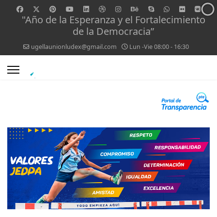
"Año de la Esperanza y el Fortalecimiento
de la Democracia”
ugellaunionludex@gmail.com
Lun -Vie 08:00 - 16:30
0
1
2
CONVOCATORIA DE
ADJUDICACIÓN DE
PLAZA DIRECTIVO