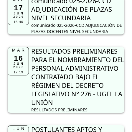
RESULTADOS PRELIMINARES
MAR
16
PARA EL NOMBRAMIENTO DEL
JUN
PERSONAL ADMINISTRATIVO
2026
17:19
CONTRATADO BAJO EL
RÉGIMEN DEL DECRETO
LEGISLATIVO N° 276 - UGEL LA
UNIÓN
RESULTADOS PRELIMINARES
POSTULANTES APTOS Y
LUN
15
OBSERVADOS, PROCESO DE
JUN
REASIGNACIÓN DOCENTE
2026
16:28
POSTULANTES APTOS Y OBSERVADOS,
PROCESO DE REASIGNACIÓN DOCENTE
COMUNICADO DE PROCESO
VIE