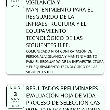
SIGUIENTES II.EE.
COMUNICADO N°04 CONTRATACIÓN DE
PERSONAL VIGILANCIA Y MANTENIMIENTO
PARA EL RESGUARDO DE LA INFRAESTRUCTURA
Y EL EQUIPAMIENTO TECNOLÓGICO DE LAS
SIGUIENTES II.EE.
RESULTADOS PRELIMINARES
LUN
3
EVALUACIÓN HOJA DE VIDA
AGO
PROCESO DE SELECCIÓN CAS
2026
11:02
0015-2026 IV CONVOCATORIA
ESPECIALISTA EN FINANZAS
RESULTADOS PRELIMINARES
RESULTADOS FINALES ETAPA
VIE
31
UGEL DEL PREMIO NACIONAL
JUL