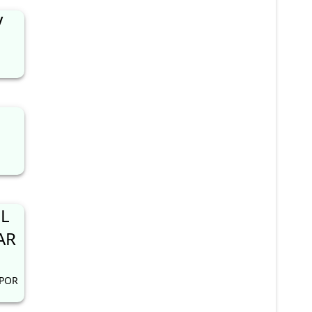
V
L
AR
 POR