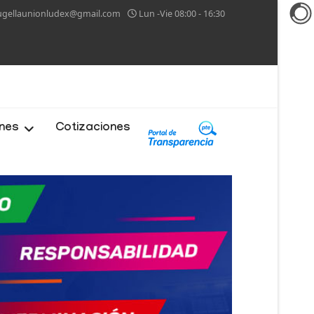
ugellaunionludex@gmail.com
Lun -Vie 08:00 - 16:30
ones
Cotizaciones