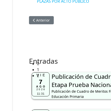
PLAZAS POR ACTO PÚBLICO
Artículo anterior: FORMATO VACACIONES TR
Anterior
Entradas
0
1
Publicación de Cuadr
2
VIE
7
Etapa Prueba Naciona
AGO
2026
Publicación de Cuadro de Meritos F
11:31
Educación Primaria