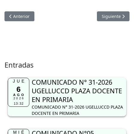
Artículo anterior: PUBLICACION RESULTADOS FINALES ENCARG
Artículo sigui
Anterior
Siguiente
Entradas
COMUNICADO N° 31-2026
JUE
6
UGELLUCCD PLAZA DOCENTE
AGO
EN PRIMARIA
2026
13:32
COMUNICADO N° 31-2026 UGELLUCCD PLAZA
DOCENTE EN PRIMARIA
COMUNICADO N°05
MIÉ