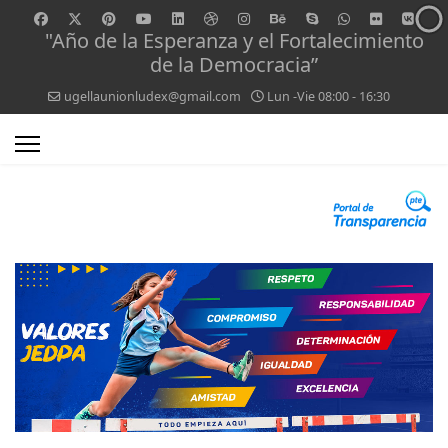
"Año de la Esperanza y el Fortalecimiento
de la Democracia”
ugellaunionludex@gmail.com
Lun -Vie 08:00 - 16:30