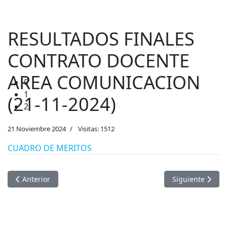
RESULTADOS FINALES
CONTRATO DOCENTE
AREA COMUNICACION
0
1
(21-11-2024)
2
21 Noviembre 2024
Visitas: 1512
CUADRO DE MERITOS
Artículo anterior: PROCESO DE CONVOCATORIA CAS 0011-20
Artículo sigui
Anterior
Siguiente