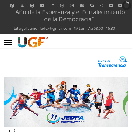
"Año de la Esperanza y el Fortalecimiento
de la Democracia”
ugellaunionludex@gmail.com
Lun -Vie 08:00 - 16:30
0