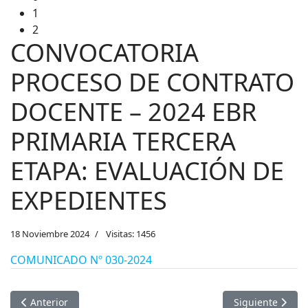
1
2
CONVOCATORIA
PROCESO DE CONTRATO
DOCENTE – 2024 EBR
PRIMARIA TERCERA
ETAPA: EVALUACIÓN DE
EXPEDIENTES
18 Noviembre 2024
Visitas: 1456
COMUNICADO Nº 030-2024
Artículo anterior: PUBLICACIÓN DE CUADRO PRELIMINAR - E
Artículo sigu
Anterior
Siguiente