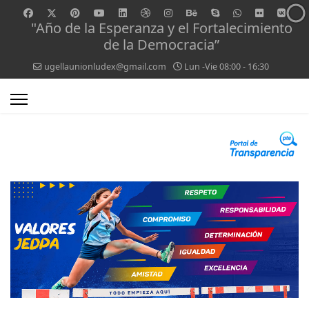
"Año de la Esperanza y el Fortalecimiento
de la Democracia”
ugellaunionludex@gmail.com
Lun -Vie 08:00 - 16:30
0