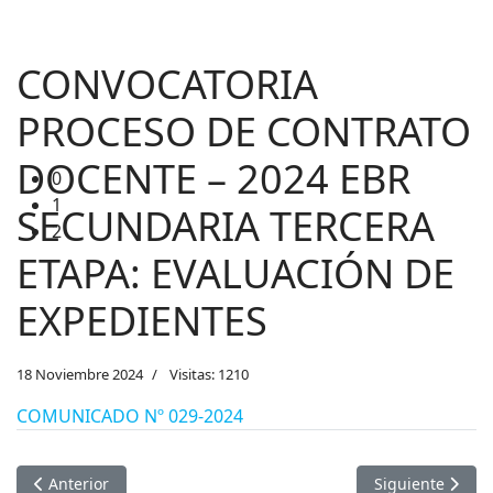
1
2
CONVOCATORIA
PROCESO DE CONTRATO
DOCENTE – 2024 EBR
SECUNDARIA TERCERA
ETAPA: EVALUACIÓN DE
EXPEDIENTES
18 Noviembre 2024
Visitas: 1210
COMUNICADO Nº 029-2024
Artículo anterior: CONVOCATORIA PROCESO DE CONTRATO D
Artículo sigui
Anterior
Siguiente