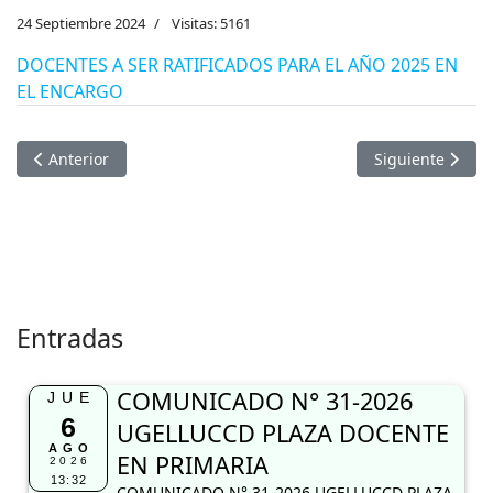
24 Septiembre 2024
Visitas: 5161
DOCENTES A SER RATIFICADOS PARA EL AÑO 2025 EN
EL ENCARGO
Artículo anterior: CONVOCATORIA DEL PROCESO DE EVALUA
Artículo sigui
Anterior
Siguiente
Entradas
COMUNICADO N° 31-2026
JUE
6
UGELLUCCD PLAZA DOCENTE
AGO
EN PRIMARIA
2026
13:32
COMUNICADO N° 31-2026 UGELLUCCD PLAZA