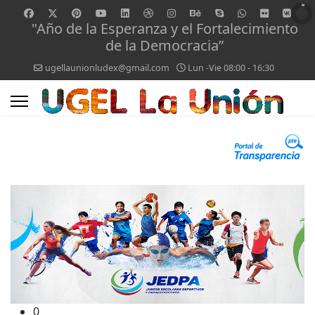
"Año de la Esperanza y el Fortalecimiento
de la Democracia”
ugellaunionludex@gmail.com
Lun -Vie 08:00 - 16:30
0