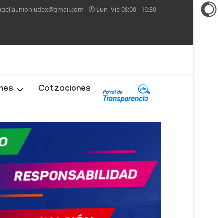
ugellaunionludex@gmail.com
Lun -Vie 08:00 - 16:30
ones
Cotizaciones