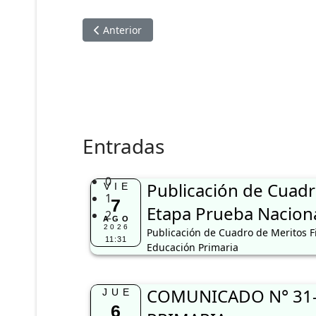
Artículo anterior: RESUTADOS PRELIMINARE
Anterior
Entradas
0
Publicación de Cuadr
VIE
1
7
Etapa Prueba Naciona
2
AGO
2026
Publicación de Cuadro de Meritos F
11:31
Educación Primaria
COMUNICADO N° 31-
JUE
6