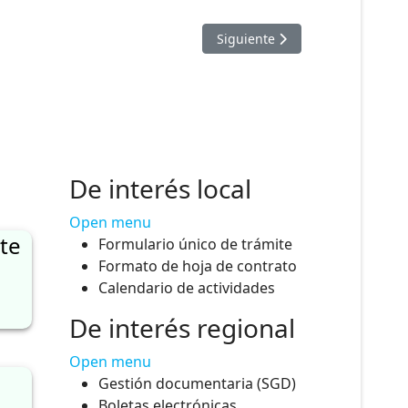
NCARGADOS UGEL LA UNION
Artículo siguiente: RELACIO
Siguiente
De interés local
Open menu
te
Formulario único de trámite
Formato de hoja de contrato
Calendario de actividades
De interés regional
Open menu
Gestión documentaria (SGD)
Boletas electrónicas