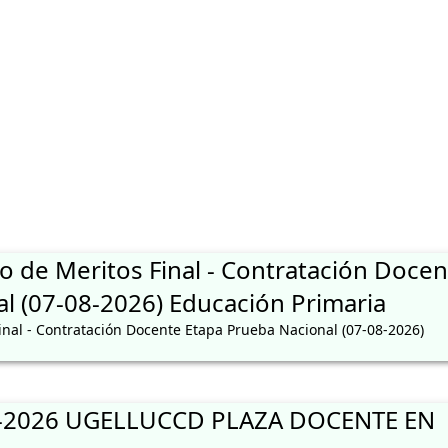
S DE LA EVALUACION DE CARGO DE DESEMPEÑO DE DIRECTORES E
o de Meritos Final - Contratación Docen
l (07-08-2026) Educación Primaria
inal - Contratación Docente Etapa Prueba Nacional (07-08-2026)
2026 UGELLUCCD PLAZA DOCENTE EN