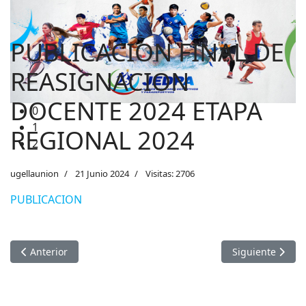
PUBLICACION FINAL DE
REASIGNACION
DOCENTE 2024 ETAPA
0
1
REGIONAL 2024
2
ugellaunion
21 Junio 2024
Visitas: 2706
PUBLICACION
Artículo anterior: CONVOCATORIA PROCESO DE CONTRATO DO
Artículo sigui
Anterior
Siguiente