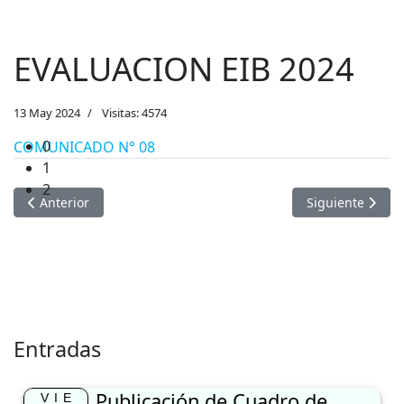
1
2
EVALUACION EIB 2024
13 May 2024
Visitas: 4574
COMUNICADO N° 08
Artículo anterior: DEVOLUCIÓN DE EXPEDIENTES PROCESO D
Artículo sigui
Anterior
Siguiente
Entradas
Publicación de Cuadro de
VIE