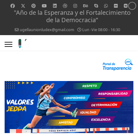
"Año de la Esperanza y el Fortalecimiento
de la Democracia”
ugellaunionludex@gmail.com
Lun -Vie 08:00 - 16:30