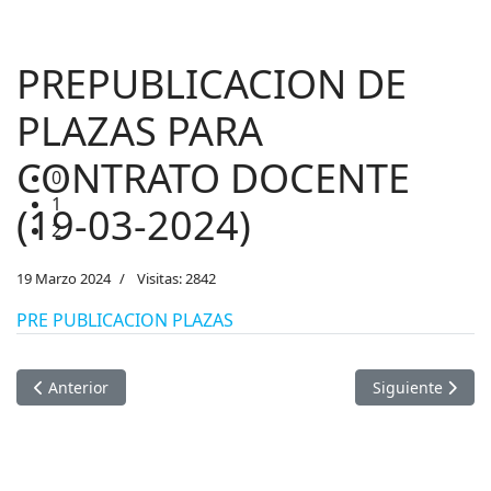
PREPUBLICACION DE
PLAZAS PARA
CONTRATO DOCENTE
0
1
(19-03-2024)
2
19 Marzo 2024
Visitas: 2842
PRE PUBLICACION PLAZAS
Artículo anterior: Acción ante precipitaciones pluviales segú
Artículo sigu
Anterior
Siguiente