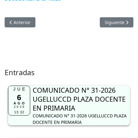
Artículo anterior: RESULTADOS PARA LA ENTREVISTA CAS 00
Artículo sigui
Anterior
Siguiente
Entradas
COMUNICADO N° 31-2026
JUE
6
UGELLUCCD PLAZA DOCENTE
AGO
EN PRIMARIA
2026
13:32
COMUNICADO N° 31-2026 UGELLUCCD PLAZA
DOCENTE EN PRIMARIA