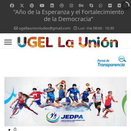
"Año de la Esperanza y el Fortalecimiento
de la Democracia”
ugellaunionludex@gmail.com
Lun -Vie 08:00 - 16:30
0