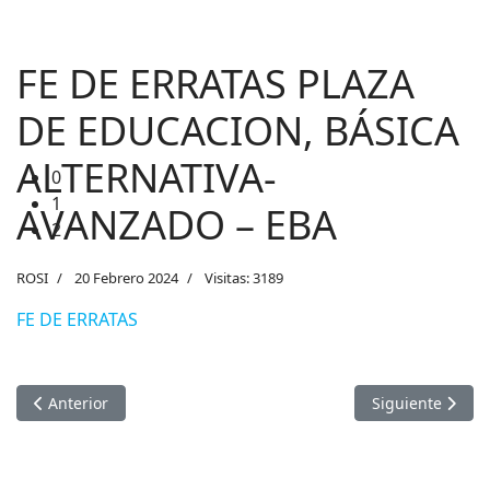
FE DE ERRATAS PLAZA
DE EDUCACION, BÁSICA
ALTERNATIVA-
0
1
AVANZADO – EBA
2
ROSI
20 Febrero 2024
Visitas: 3189
FE DE ERRATAS
Artículo anterior: RESULTADOS PRELIMINARES EVALUACION H
Artículo siguie
Anterior
Siguiente