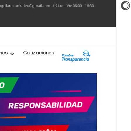
ugellaunionludex@gmail.com
Lun -Vie 08:00 - 16:30
ones
Cotizaciones