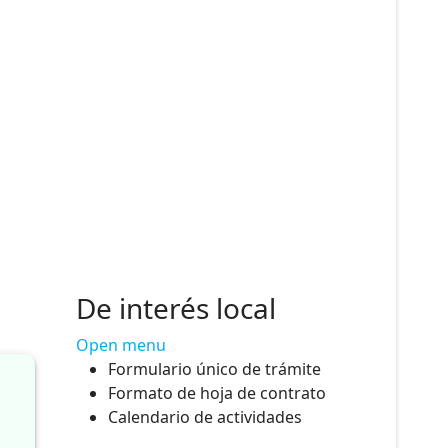
EGIMEN DEL DL. 276 UGEL LA UNION
De interés local
Open menu
Formulario único de trámite
Formato de hoja de contrato
Calendario de actividades