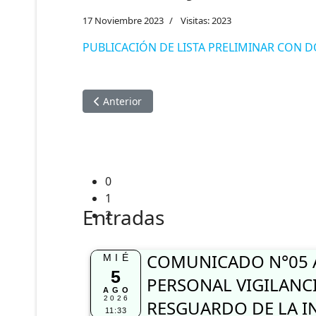
17 Noviembre 2023
Visitas: 2023
PUBLICACIÓN DE LISTA PRELIMINAR CON
Artículo anterior: COMUNICADO DEL PROCES
Anterior
0
1
Entradas
2
COMUNICADO N°05 
MIÉ
5
PERSONAL VIGILANC
AGO
2026
RESGUARDO DE LA I
11:33