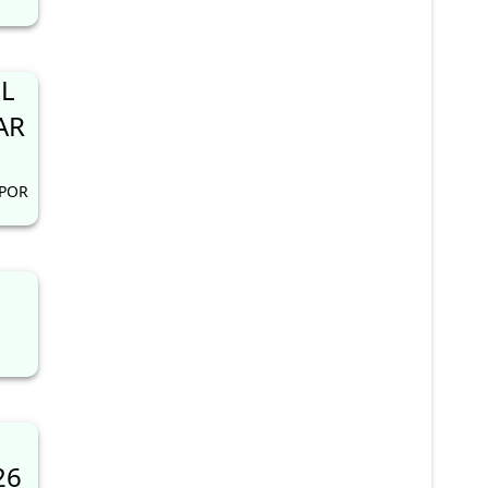
L
AR
 POR
26