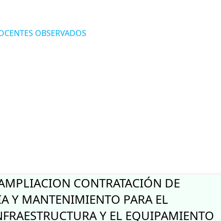
 DOCENTES OBSERVADOS
O DE CONVOCATORIA DE CONTRATACIÓN DE PERSONAL SUJETO AL R
AMPLIACION CONTRATACIÓN DE
IA Y MANTENIMIENTO PARA EL
NFRAESTRUCTURA Y EL EQUIPAMIENTO