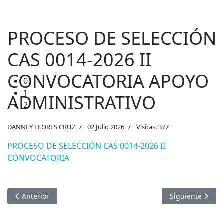
PROCESO DE SELECCIÓN
CAS 0014-2026 II
CONVOCATORIA APOYO
0
1
ADMINISTRATIVO
2
DANNEY FLORES CRUZ
02 Julio 2026
Visitas: 377
PROCESO DE SELECCIÓN CAS 0014-2026 II
CONVOCATORIA
Artículo anterior: PUBLICACIÓN DEL CUADRO DE MÉRITOS 
Artículo siguie
Anterior
Siguiente