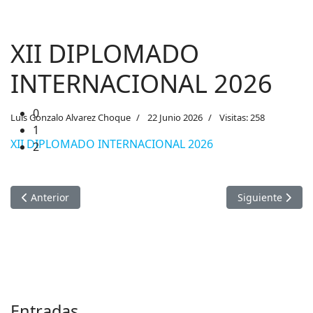
1
2
XII DIPLOMADO
INTERNACIONAL 2026
Luis Gonzalo Alvarez Choque
22 Junio 2026
Visitas: 258
XII DIPLOMADO INTERNACIONAL 2026
Artículo anterior: PROCESO DE SELECCIÓN CAS 0013-2026 I
Artículo sigui
Anterior
Siguiente
Entradas