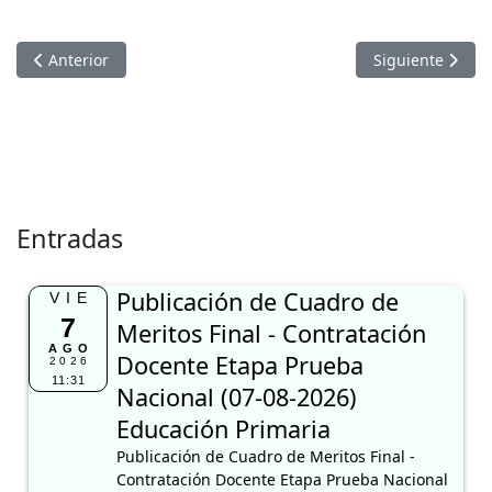
Artículo anterior: COMUNICADO SE REPROGRAMA ADJUDICA
Artículo sigui
Anterior
Siguiente
Entradas
Publicación de Cuadro de
VIE
7
Meritos Final - Contratación
AGO
Docente Etapa Prueba
2026
11:31
Nacional (07-08-2026)
Educación Primaria
Publicación de Cuadro de Meritos Final -
Contratación Docente Etapa Prueba Nacional