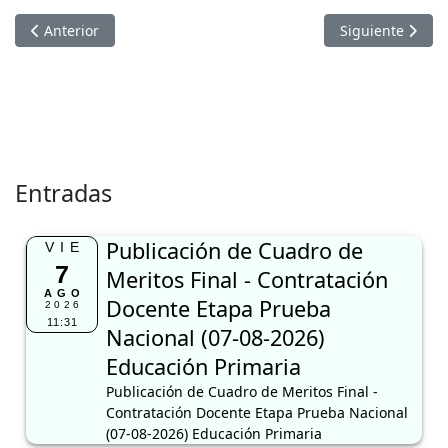
Artículo anterior: COMUNICADO N° 16 -2026 UGELLU/CCD A
Artículo sigui
Anterior
Siguiente
Entradas
Publicación de Cuadro de
VIE
7
Meritos Final - Contratación
AGO
Docente Etapa Prueba
2026
11:31
Nacional (07-08-2026)
Educación Primaria
Publicación de Cuadro de Meritos Final -
Contratación Docente Etapa Prueba Nacional
(07-08-2026) Educación Primaria