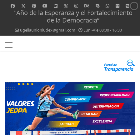
"Año de la Esperanza y el Fortalecimiento
de la Democracia”
ugellaunionludex@gmail.com
Lun -Vie 08:00 - 16:30
0