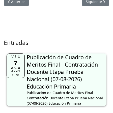
Artículo anterior: COMUNICADO
Artículo sigui
Anterior
Siguiente
Entradas
Publicación de Cuadro de
VIE
7
Meritos Final - Contratación
AGO
Docente Etapa Prueba
2026
11:31
Nacional (07-08-2026)
Educación Primaria
Publicación de Cuadro de Meritos Final -
Contratación Docente Etapa Prueba Nacional
(07-08-2026) Educación Primaria