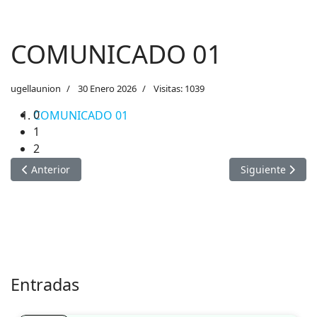
1
2
COMUNICADO 01
ugellaunion
30 Enero 2026
Visitas: 1039
COMUNICADO 01
Artículo anterior: MODIFICACIÓN DE CRONOGRAMA CONTRA
Artículo sigui
Anterior
Siguiente
Entradas