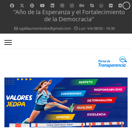
"Año de la Esperanza y el Fortalecimiento
de la Democracia”
ugellaunionludex@gmail.com
Lun -Vie 08:00 - 16:30