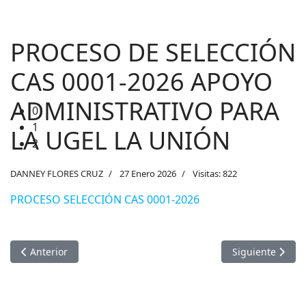
PROCESO DE SELECCIÓN
CAS 0001-2026 APOYO
ADMINISTRATIVO PARA
0
1
LA UGEL LA UNIÓN
2
DANNEY FLORES CRUZ
27 Enero 2026
Visitas: 822
PROCESO SELECCIÓN CAS 0001-2026
Artículo anterior: MODIFICACIÓN DE CRONOGRAMA CONTRA
Artículo sigu
Anterior
Siguiente