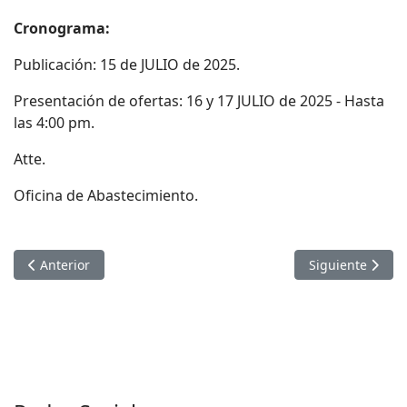
Cronograma:
Publicación: 15 de JULIO de 2025.
Presentación de ofertas: 16 y 17 JULIO de 2025 - Hasta
las 4:00 pm.
Atte.
Oficina de Abastecimiento.
Artículo anterior: COMUNICADO NRO 11-2025 - ABASTECIMI
Artículo sigui
Anterior
Siguiente